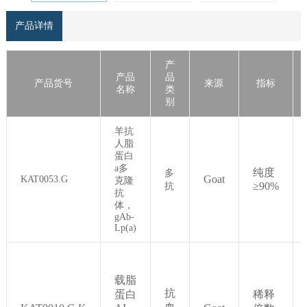
产品详情
产
产品
品
产品货号
来源
指标
名称
类
别
羊抗
人脂
蛋白
a多
纯度
多
Goat
KAT0053.G
克隆
≥90%
抗
抗
体，
gAb-
Lp(a)
载脂
抗
蛋白
稀释