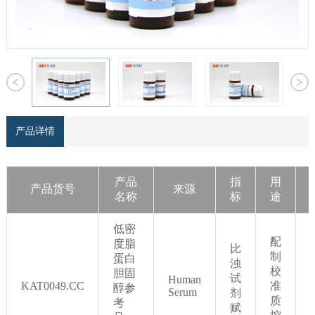
产品详情
产
品
指
用
产品货号
来源
名称
标
途
低密
配
度脂
比
制
蛋白
浊
校
胆固
试
Human
KAT0049.CC
准
醇参
Serum
剂
质
考
赋