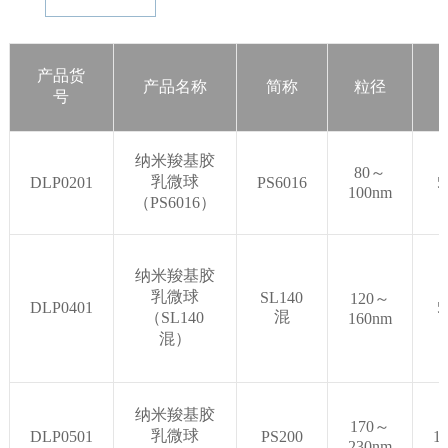
产品货
产品名称
简称
粒径
号
纳米羧基胶
80
～
乳微球
DLP0201
PS6016
5
100nm
（PS6016）
纳米羧基胶
乳微球
SL140
120～
DLP0401
5
混
（
SL140
160nm
混
）
纳米羧基胶
170～
乳微球
DLP0501
PS200
1
230nm