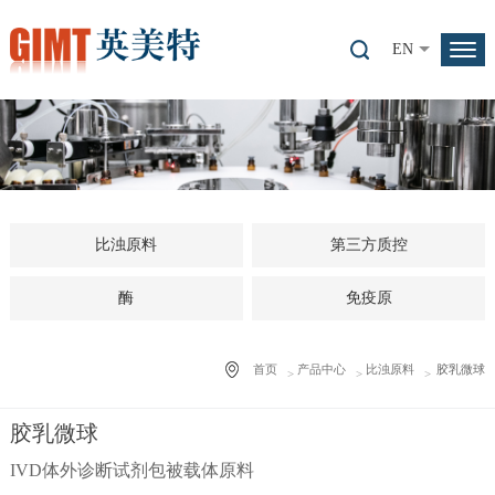
EN
比浊原料
第三方质控
酶
免疫原
首页
产品中心
比浊原料
胶乳微球
胶乳微球
IVD体外诊断试剂包被载体原料